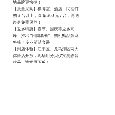
地品牌更快捷！
【批量采购】棋牌室、酒店、民宿订
购 3 台以上，直降 300 元 / 台，再送
终身免费保养！
【返乡特惠】春节、国庆等返乡高
峰，推出 “团圆套餐”，购机赠品牌麻
将椅 + 专业清洁套装！
【到店体验】江阳区、龙马潭区两大
体验店开放，现场用分贝仪实测静音
效果，满意再下单！
📍 服务覆盖全泸州，咨询合作火速联系
作为雀晨官方授权的泸州唯一总代理，我
们服务范围辐射
江阳区、龙马潭区、纳溪
区、泸县、合江县、叙永县、古蔺县
，无
论你在市区还是乡镇，都能享受统一品
质、统一服务！
👉 想升级搓麻体验？想加盟创业？想批量