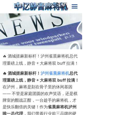
首页
끀
关于我们
产品中心
新闻动态
解决方案
🔥 酒城搓麻新标杆！泸州雀晨麻将机总代
理重磅上线，静音 + 大麻将双 buff 拉满！
🔥 酒城搓麻新标杆！
泸州雀晨麻将机
总代
理重磅上线，静音 + 大麻将双 buff 拉满！
在泸州，麻将是刻在骨子里的休闲基因
—— 不管是家庭团圆的欢声笑语，还是棋
牌室的酣战正酣，一台趁手的麻将机，才
是快乐翻倍的关键！作为
雀晨麻将机泸州
唯一总代理
，我们带着行业前三品牌的硬