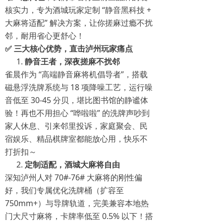
核实力，专为酒城玩家定制 “静音黑科技 +
大麻将适配” 解决方案，让你搓麻过瘾不扰
邻，耐用省心更舒心！
✅ 三大核心优势，直击泸州玩家痛点
静音王者，深夜搓麻不扰邻
雀晨作为 “高端静音麻将机倡导者”，搭载
磁悬浮洗牌系统与 18 项降噪工艺，运行噪
音低至 30-45 分贝，堪比图书馆的静谧体
验！再也不用担心 “哗啦啦” 的洗牌声吵到
家人休息、引来邻里投诉，家庭聚会、民
宿娱乐、精品棋牌室都能放心用，快乐不
打折扣～
定制适配，酒城大麻将自由
深知泸州人对 70#-76# 大麻将的刚性偏
好，我们专属优化洗牌桶（扩容至
750mm+）与导牌轨道，完美兼容本地热
门大尺寸麻将，卡牌率低至 0.5% 以下！搭