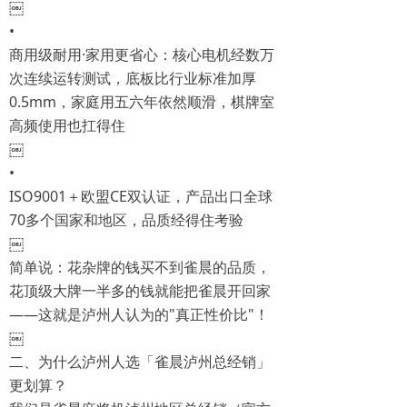
￼
•
商用级耐用·家用更省心：核心电机经数万
次连续运转测试，底板比行业标准加厚
0.5mm，家庭用五六年依然顺滑，棋牌室
高频使用也扛得住
￼
•
ISO9001＋欧盟CE双认证，产品出口全球
70多个国家和地区，品质经得住考验
￼
简单说：花杂牌的钱买不到雀晨的品质，
花顶级大牌一半多的钱就能把雀晨开回家
——这就是泸州人认为的"真正性价比"！
￼
二、为什么泸州人选「雀晨泸州总经销」
更划算？