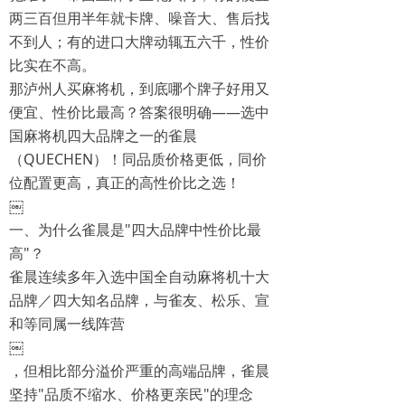
两三百但用半年就卡牌、噪音大、售后找
不到人；有的进口大牌动辄五六千，性价
比实在不高。
那泸州人买麻将机，到底哪个牌子好用又
便宜、性价比最高？答案很明确——选中
国麻将机四大品牌之一的雀晨
（QUECHEN）！同品质价格更低，同价
位配置更高，真正的高性价比之选！
￼
一、为什么雀晨是"四大品牌中性价比最
高"？
雀晨连续多年入选中国全自动麻将机十大
品牌／四大知名品牌，与雀友、松乐、宣
和等同属一线阵营
￼
，但相比部分溢价严重的高端品牌，雀晨
坚持"品质不缩水、价格更亲民"的理念