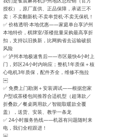
我们是雀晨麻将机泸州地区总经销（官方
授权），原厂直供、正品保障，承诺三不
卖：不卖翻新机·不卖串货机·不卖无保机！
✅ 价格透明·本地优惠——家庭单台享泸州
本地特价，棋牌室/茶楼批量采购最高享折
扣，支持以旧换新，比网购省去运输破损
风险
✅ 泸州本地极速售后——市区最快4小时上
门，郊区24小时内响应；整机1年质保＋核
心电机3年质保，配件齐全，维修不拖拉
￼
✅ 免费上门勘测＋安装调试——根据您家
户型或茶楼包间推荐合适机型（超薄款／
折叠款／餐桌两用款／智能取暖款全覆
盖），送货、安装、教学一条龙
✅ 24小时服务热线——机器有问题随时来
电，我们全程跟进！
￼